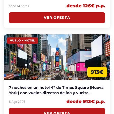
desde 126€ p.p.
hace 14 horas
VER OFERTA
VUELO + HOTEL
913€
7 noches en un hotel 4* de Times Square (Nueva
York) con vuelos directos de ida y vuelta
incluidos desde 913€ p.p.
desde 913€ p.p.
5 Ago 2026
VER OFERTA