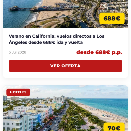
688€
Verano en California: vuelos directos a Los
Ángeles desde 688€ ida y vuelta
desde 688€ p.p.
5 Jul 2026
VER OFERTA
HOTELES
70€