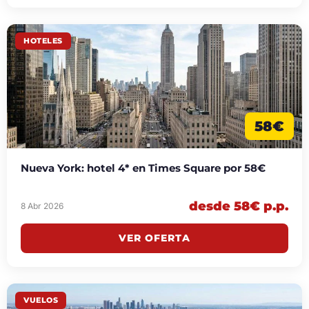
HOTELES
58€
Nueva York: hotel 4* en Times Square por 58€
desde 58€ p.p.
8 Abr 2026
VER OFERTA
VUELOS