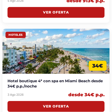
desde 913€ p.p.
5 Ago 2026
VER OFERTA
HOTELES
34€
Hotel boutique 4* con spa en Miami Beach desde
34€ p.p./noche
desde 34€ p.p.
3 Ago 2026
VER OFERTA