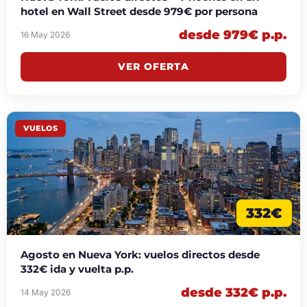
hotel en Wall Street desde 979€ por persona
desde 979€ p.p.
16 May 2026
VER OFERTA
VUELOS
332€
Agosto en Nueva York: vuelos directos desde
332€ ida y vuelta p.p.
desde 332€ p.p.
14 May 2026