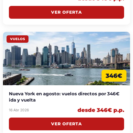
VER OFERTA
VUELOS
346€
Nueva York en agosto: vuelos directos por 346€
ida y vuelta
desde 346€ p.p.
16 Abr 2026
VER OFERTA