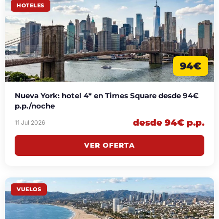
HOTELES
94€
Nueva York: hotel 4* en Times Square desde 94€
p.p./noche
desde 94€ p.p.
11 Jul 2026
VER OFERTA
VUELOS