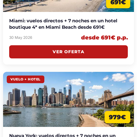
691€
Miami: vuelos directos + 7 noches en un hotel
boutique 4* en Miami Beach desde 691€
desde 691€ p.p.
30 May 2026
VER OFERTA
VUELO + HOTEL
979€
Nueva York: vuelos directos + 7 noches en un