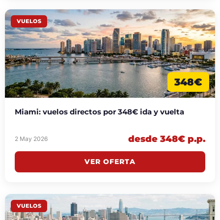
VUELOS
348€
Miami: vuelos directos por 348€ ida y vuelta
desde 348€ p.p.
2 May 2026
VER OFERTA
VUELOS