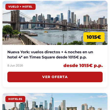
VUELO + HOTEL
1015€
Nueva York: vuelos directos + 4 noches en un
hotel 4* en Times Square desde 1015€ p.p.
desde 1015€ p.p.
8 Jun 2026
VER OFERTA
HOTELES