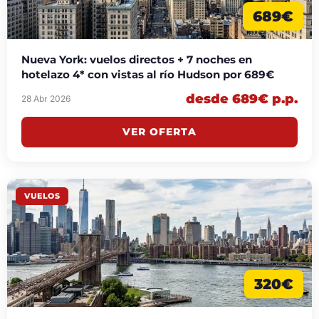
689€
Nueva York: vuelos directos + 7 noches en
hotelazo 4* con vistas al río Hudson por 689€
desde 689€ p.p.
28 Abr 2026
VER OFERTA
VUELOS
320€