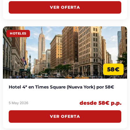
VER OFERTA
HOTELES
58€
Hotel 4* en Times Square (Nueva York) por 58€
desde 58€ p.p.
5 May 2026
VER OFERTA