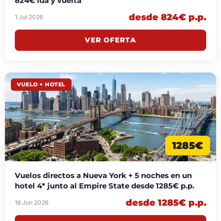
824€ ida y vuelta
desde 824€ p.p.
1 Jul 2026
VER OFERTA
VUELO + HOTEL
1285€
Vuelos directos a Nueva York + 5 noches en un
hotel 4* junto al Empire State desde 1285€ p.p.
desde 1285€ p.p.
16 Jun 2026