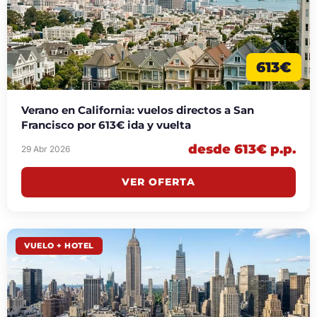
613€
Verano en California: vuelos directos a San
Francisco por 613€ ida y vuelta
desde 613€ p.p.
29 Abr 2026
VER OFERTA
VUELO + HOTEL