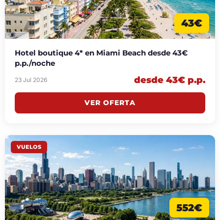
43€
Hotel boutique 4* en Miami Beach desde 43€
p.p./noche
desde 43€ p.p.
23 Jul 2026
VER OFERTA
VUELOS
552€