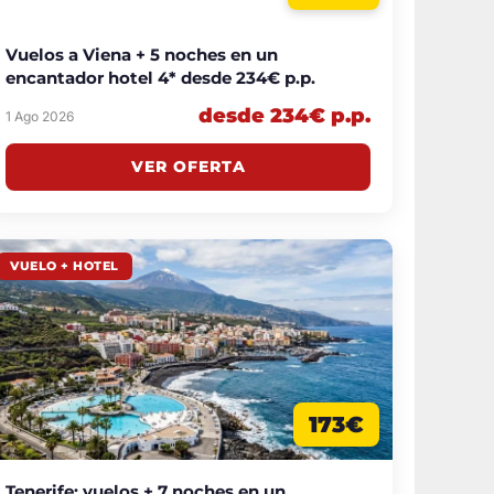
Vuelos a Viena + 5 noches en un
encantador hotel 4* desde 234€ p.p.
desde 234€ p.p.
1 Ago 2026
VER OFERTA
VUELO + HOTEL
173€
Tenerife: vuelos + 7 noches en un