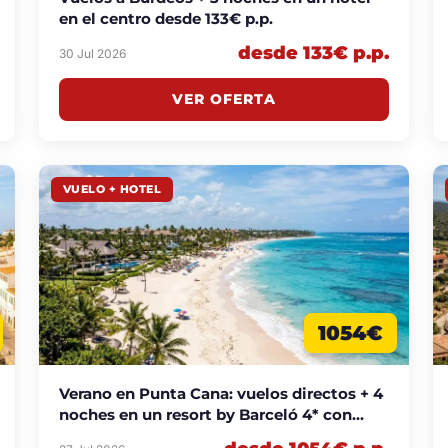
en el centro desde 133€ p.p.
desde 133€ p.p.
30 Jul 2026
VER OFERTA
VUELO + HOTEL
1054€
Verano en Punta Cana: vuelos directos + 4
noches en un resort by Barceló 4* con
todo incluido desde 1054€ p.p.