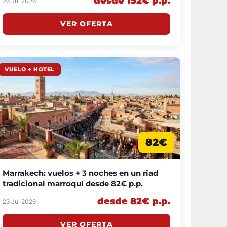
desde 152€ p.p.
26 Jul 2026
VER OFERTA
VUELO + HOTEL
82€
Marrakech: vuelos + 3 noches en un riad
tradicional marroquí desde 82€ p.p.
desde 82€ p.p.
23 Jul 2026
VER OFERTA