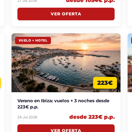
desde 1054€ p.p.
27 Jul 2026
VER OFERTA
VUELO + HOTEL
223€
Verano en Ibiza: vuelos + 3 noches desde
223€ p.p.
desde 223€ p.p.
24 Jul 2026
VER OFERTA