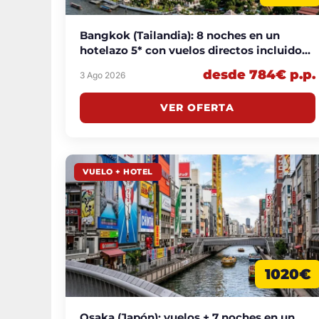
Bangkok (Tailandia): 8 noches en un
hotelazo 5* con vuelos directos incluidos
desde 784€ p.p.
desde 784€ p.p.
3 Ago 2026
VER OFERTA
VUELO + HOTEL
1020€
Osaka (Japón): vuelos + 7 noches en un