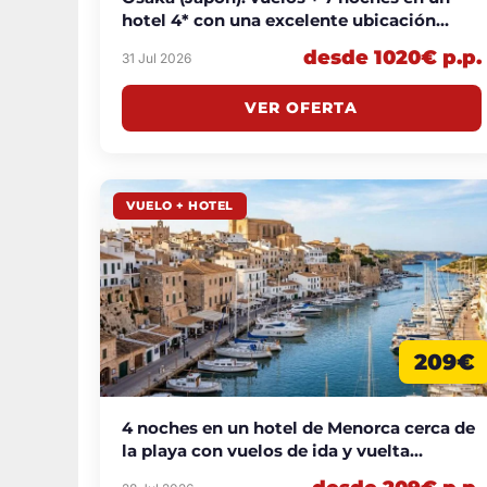
hotel 4* con una excelente ubicación
desde 1020€ p.p.
desde 1020€ p.p.
31 Jul 2026
VER OFERTA
VUELO + HOTEL
209€
4 noches en un hotel de Menorca cerca de
la playa con vuelos de ida y vuelta
incluidos desde 209€ p.p.