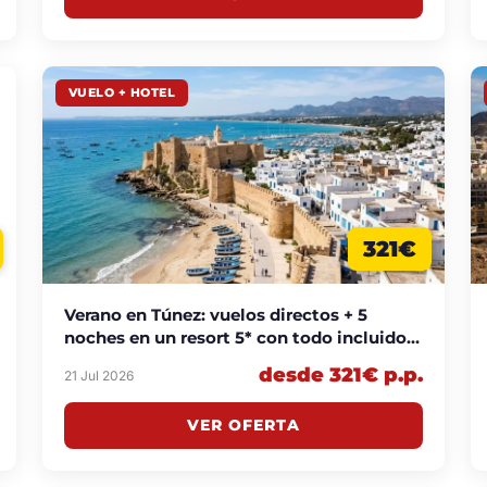
VUELO + HOTEL
321€
Verano en Túnez: vuelos directos + 5
noches en un resort 5* con todo incluido
desde 321€ p.p.
desde 321€ p.p.
21 Jul 2026
VER OFERTA