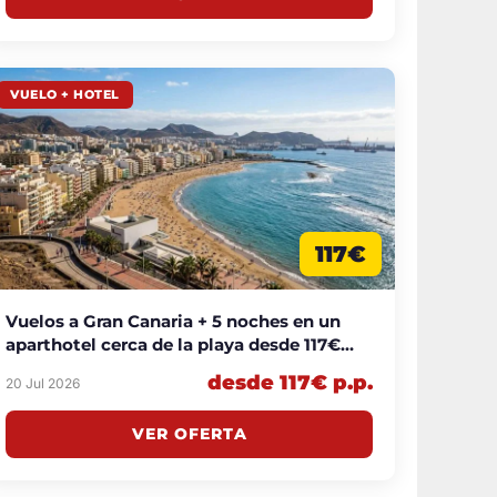
VUELO + HOTEL
117€
Vuelos a Gran Canaria + 5 noches en un
aparthotel cerca de la playa desde 117€
p.p.
desde 117€ p.p.
20 Jul 2026
VER OFERTA