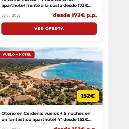
aparthotel frente a la costa desde 173€
p.p.
desde 173€ p.p.
29 Jul 2026
VER OFERTA
VUELO + HOTEL
152€
Otoño en Cerdeña: vuelos + 5 noches en
un fantástico aparthotel 4* desde 152€
p.p.