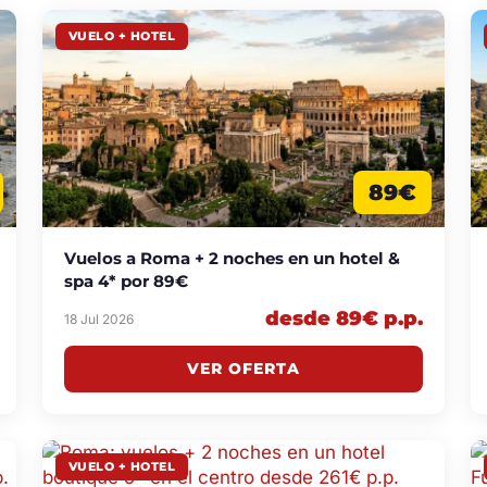
VUELO + HOTEL
89€
Vuelos a Roma + 2 noches en un hotel &
spa 4* por 89€
desde 89€ p.p.
18 Jul 2026
VER OFERTA
VUELO + HOTEL