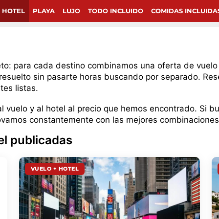
 HOTEL
PLAYA
LUJO
TODO INCLUIDO
COMIDAS INCLUIDA
eto: para cada destino combinamos una oferta de vuelo 
resuelto sin pasarte horas buscando por separado. Reser
es listas.
al vuelo y al hotel al precio que hemos encontrado. Si
renovamos constantemente con las mejores combinacione
el publicadas
VUELO + HOTEL