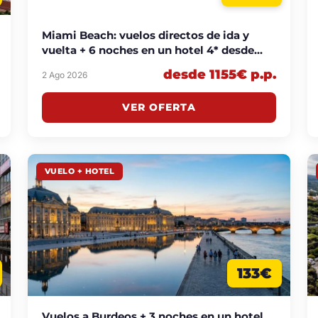
Miami Beach: vuelos directos de ida y
vuelta + 6 noches en un hotel 4* desde
1155€ p.p.
desde 1155€ p.p.
2 Ago 2026
VER OFERTA
VUELO + HOTEL
133€
Vuelos a Burdeos + 3 noches en un hotel