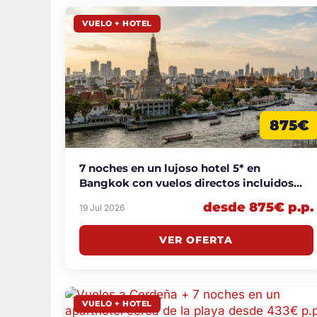
VUELO + HOTEL
875€
7 noches en un lujoso hotel 5* en
Bangkok con vuelos directos incluidos
desde 875€ p.p.
desde 875€ p.p.
19 Jul 2026
VER OFERTA
VUELO + HOTEL