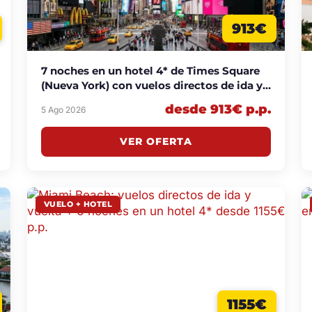
913€
7 noches en un hotel 4* de Times Square
(Nueva York) con vuelos directos de ida y
vuelta incluidos desde 913€ p.p.
desde 913€ p.p.
5 Ago 2026
VER OFERTA
VUELO + HOTEL
1155€