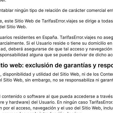
ablar ningún tipo de relación de carácter comercial entr
e, este Sitio Web de TarifasError.viajes se dirige a toda
el Sitio Web.
suarios residentes en España. TarifasError.viajes no as
parcialmente. Si el Usuario reside o tiene su domicilio e
dad, deberá asegurarse de que tal acceso y navegación c
responsabilidad alguna que se pueda derivar de dicho ac
sitio web: exclusión de garantías y resp
, disponibilidad y utilidad del Sitio Web, ni de los Conte
l Sitio Web, sin embargo, no se responsabiliza ni garan
 contenido o software al que pueda accederse a través d
e y hardware) del Usuario. En ningún caso TarifasError.
an por el acceso, navegación y el uso del Sitio Web, incl