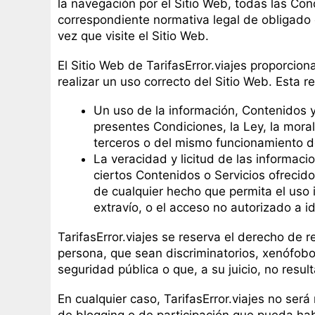
la navegación por el Sitio Web, todas las Cond
correspondiente normativa legal de obligado 
vez que visite el Sitio Web.
El Sitio Web de TarifasError.viajes proporcio
realizar un uso correcto del Sitio Web. Esta 
Un uso de la información, Contenidos y/
presentes Condiciones, la Ley, la mora
terceros o del mismo funcionamiento de
La veracidad y licitud de las informaci
ciertos Contenidos o Servicios ofrecido
de cualquier hecho que permita el uso i
extravío, o el acceso no autorizado a i
TarifasError.viajes se reserva el derecho de r
persona, que sean discriminatorios, xenófobos
seguridad pública o que, a su juicio, no resu
En cualquier caso, TarifasError.viajes no ser
de blogging o de participación que pueda ha