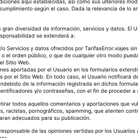
iciones aquí establecidas, así como sus ulteriores modif
cumplimiento según el caso. Dada la relevancia de lo an
na gran diversidad de información, servicios y datos. El
responsabilidad se extenderá a:
o Servicios y datos ofrecidos por TarifasError.viajes sin
l o el orden público, o que de cualquier otro modo pue
l Sitio Web.
ones aportadas por el Usuario en los formularios extendi
s por el Sitio Web. En todo caso, el Usuario notificará d
ndebido de la información registrada en dichos formular
dentificadores y/o contraseñas, con el fin de proceder a
etirar todos aquellos comentarios y aportaciones que vuln
, racistas, pornográficos, spamming, que atenten contra 
ltaran adecuados para su publicación.
á responsable de las opiniones vertidas por los Usuario
ber.