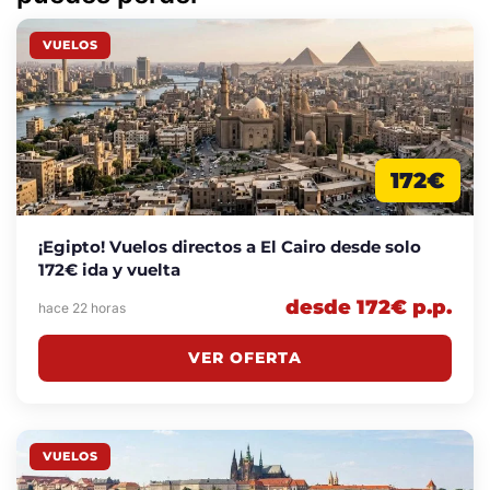
VUELOS
172€
¡Egipto! Vuelos directos a El Cairo desde solo
172€ ida y vuelta
desde 172€ p.p.
hace 22 horas
VER OFERTA
VUELOS