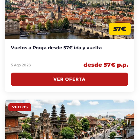
57€
Vuelos a Praga desde 57€ ida y vuelta
desde 57€ p.p.
5 Ago 2026
VER OFERTA
VUELOS