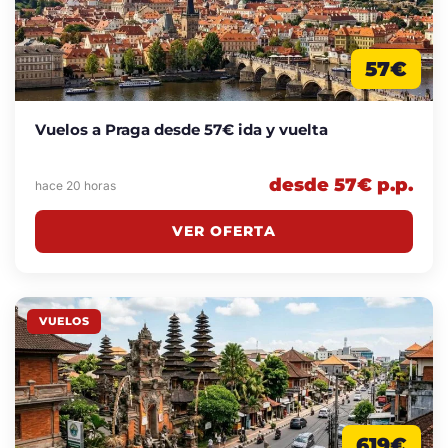
57€
Vuelos a Praga desde 57€ ida y vuelta
desde 57€ p.p.
hace 20 horas
VER OFERTA
VUELOS
619€