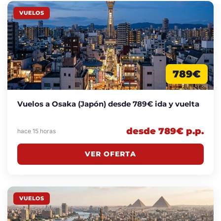
VUELOS
789€
Vuelos a Osaka (Japón) desde 789€ ida y vuelta
desde 789€ p.p.
hace 15 horas
VER OFERTA
VUELOS