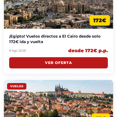
172€
¡Egipto! Vuelos directos a El Cairo desde solo
172€ ida y vuelta
desde 172€ p.p.
6 Ago 2026
VER OFERTA
VUELOS