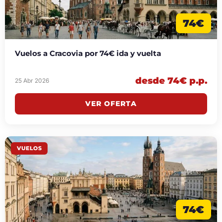
74€
Vuelos a Cracovia por 74€ ida y vuelta
desde 74€ p.p.
25 Abr 2026
VER OFERTA
VUELOS
74€