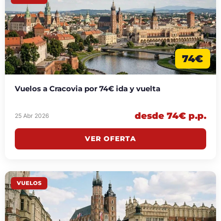
74€
Vuelos a Cracovia por 74€ ida y vuelta
desde 74€ p.p.
25 Abr 2026
VER OFERTA
VUELOS