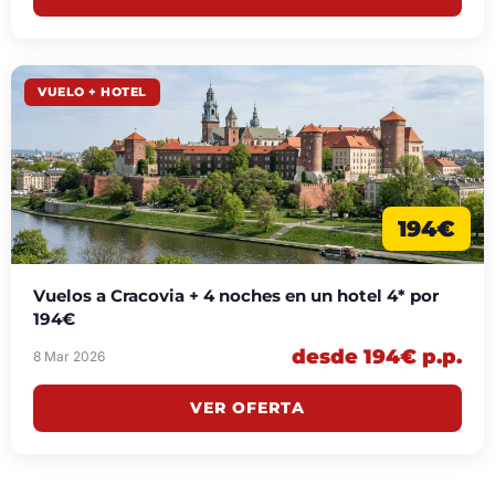
VUELO + HOTEL
194€
Vuelos a Cracovia + 4 noches en un hotel 4* por
194€
desde 194€ p.p.
8 Mar 2026
VER OFERTA