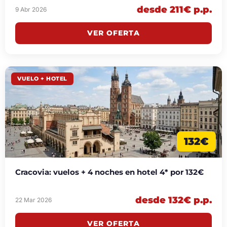
desde 211€ p.p.
9 Abr 2026
VER OFERTA
VUELO + HOTEL
132€
Cracovia: vuelos + 4 noches en hotel 4* por 132€
desde 132€ p.p.
22 Mar 2026
VER OFERTA