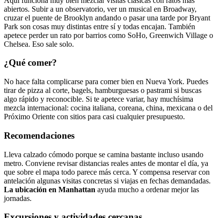
Aquí funciona muy bien mezclar visitas clásicas con ratos más
abiertos. Subir a un observatorio, ver un musical en Broadway,
cruzar el puente de Brooklyn andando o pasar una tarde por Bryant
Park son cosas muy distintas entre sí y todas encajan. También
apetece perder un rato por barrios como SoHo, Greenwich Village o
Chelsea. Eso sale solo.
¿Qué comer?
No hace falta complicarse para comer bien en Nueva York. Puedes
tirar de pizza al corte, bagels, hamburguesas o pastrami si buscas
algo rápido y reconocible. Si te apetece variar, hay muchísima
mezcla internacional: cocina italiana, coreana, china, mexicana o del
Próximo Oriente con sitios para casi cualquier presupuesto.
Recomendaciones
Lleva calzado cómodo porque se camina bastante incluso usando
metro. Conviene revisar distancias reales antes de montar el día, ya
que sobre el mapa todo parece más cerca. Y compensa reservar con
antelación algunas visitas concretas si viajas en fechas demandadas.
La ubicación en Manhattan
ayuda mucho a ordenar mejor las
jornadas.
Excursiones y actividades cercanas