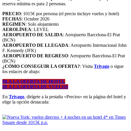
reserva mínima es para 2 personas.
PRECIO
: 1015€ por persona (el precio incluye vuelos y hotel)
FECHAS
: Octubre 2026
RÉGIMEN
: Solo alojamiento
AEROLÍNEA
: LEVEL
AEROPUERTO DE SALIDA
: Aeropuerto Barcelona-El Prat
(BCN)
AEROPUERTO DE LLEGADA
: Aeropuerto Internacional John
F. Kennedy (JFK)
AEROPUERTO DE REGRESO
: Aeropuerto Barcelona-El Prat
(BCN)
¿CÓMO CONSEGUIR LA OFERTA?
: Visita
Trivago
o sigue
los enlaces de abajo:
IR A LA OFERTA DE HOTEL
IR A LA OFERTA DE VUELOS
En
Trivago
, dirígete a la pestaña «Precios» en la página del hotel y
elige la opción destacada: