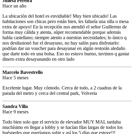
Julieta Pereira
Hace un año
La ubicación del hotel es envidiable! Muy bien ubicado! Las
habitaciones son chicas pero están bien, les faltaría una silla o mesa
extra de apoyo! En la recepción nos atendió el señor Guillermo de
forma muy cálida y atenta, súper recomendable porque además
habla castellano; siempre atento a nuestras necesidades; lo único q
nos desilusionó fue el desayuno, no hay salón para disfrutarlo:
podrían dar un voucher para desayunar en algún restorán aledaño
que darte todo en una bolsa. Eso no estuvo bueno, tuvimos q gastar
dinero extra desayunando en otro lado
Marcelo Bavestrello
Hace 5 meses
Excelente lugar. Muy cómodo. Cerca de todo, a 2 cuadras de la
parada del metro y cerca del central park, Volveria
Sandra Villa
Hace 9 meses
Todo bien solo que el servicio de elevador MUY MAL tardaba
muchísimo en llegar a lobby y se hacían filas largas de todos los
huéspedes que queríamos subir y así los 5 días que estuve!!!