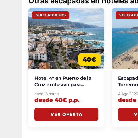
Otras escapadas en hoteles ad
SOLO ADULTOS
SOLO AD
40€
Hotel 4* en Puerto de la
Escapad
Cruz exclusivo para
Torremo
adultos desde 40€
hotel 4*
hace 18 horas
4 Ago 202
p.p./noche
desde 7
desde 40€ p.p.
desde 
VER OFERTA
V