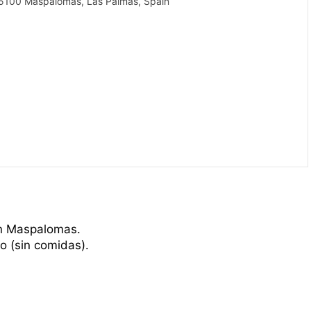
 35100 Maspalomas, Las Palmas, Spain
n Maspalomas.
o (sin comidas).