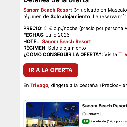
Sanom Beach Resort
3* ubicado en Maspalom
régimen de
Solo alojamiento
. La reserva mí
PRECIO
: 51€ p.p./noche (precio por persona 
FECHAS
: Julio 2026
HOTEL
:
Sanom Beach Resort
RÉGIMEN
: Solo alojamiento
¿CÓMO CONSEGUIR LA OFERTA?
: Visita
Tri
IR A LA OFERTA
En
Trivago
, dirígete a la pestaña «Precios» e