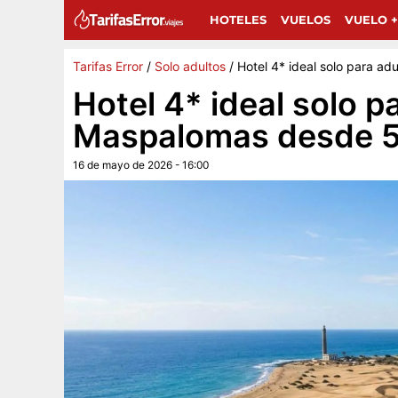
Sigue a Tarifas Error en Google
G
Añádenos como fuente preferida y encuentra más 
HOTELES
VUELOS
VUELO +
Tarifas Error
/
Solo adultos
/
Hotel 4* ideal solo para a
Hotel 4* ideal solo p
Maspalomas desde 5
16 de mayo de 2026 - 16:00