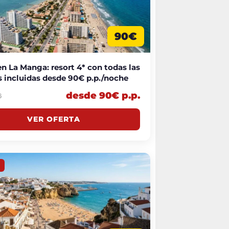
90€
n La Manga: resort 4* con todas las
 incluidas desde 90€ p.p./noche
desde 90€ p.p.
6
VER OFERTA