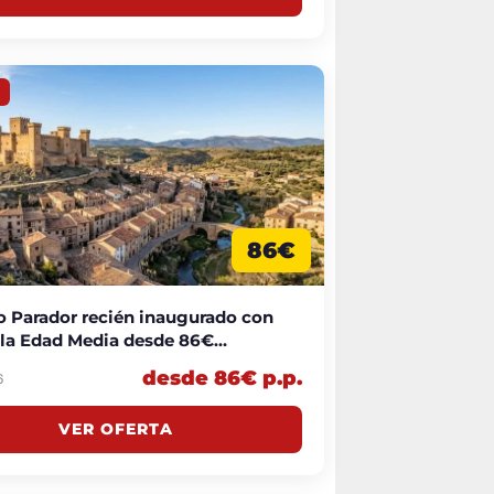
86€
 Parador recién inaugurado con
a la Edad Media desde 86€
che
desde 86€ p.p.
6
VER OFERTA