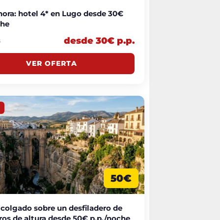
hora: hotel 4* en Lugo desde 30€
che
desde 30€ p.p.
6
VER OFERTA
50€
 colgado sobre un desfiladero de
ros de altura desde 50€ p.p./noche