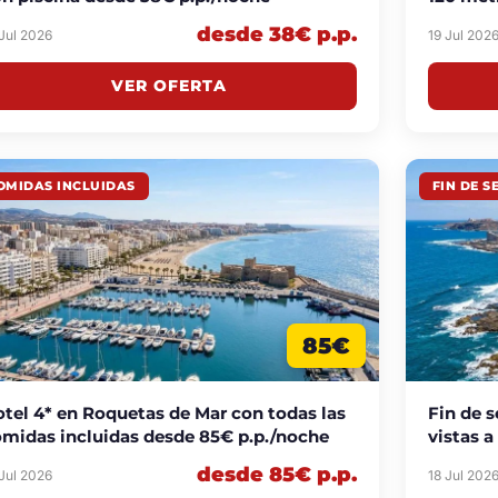
desde 38€ p.p.
 Jul 2026
19 Jul 202
VER OFERTA
OMIDAS INCLUIDAS
FIN DE 
85€
tel 4* en Roquetas de Mar con todas las
Fin de 
midas incluidas desde 85€ p.p./noche
vistas a
desde 85€ p.p.
 Jul 2026
18 Jul 202