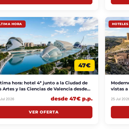
LTIMA HORA
HOTELES
47€
tima hora: hotel 4* junto a la Ciudad de
Moderno
s Artes y las Ciencias de Valencia desde
vistas 
€ p.p./noche
p.p./no
desde 47€ p.p.
 Jul 2026
25 Jul 202
VER OFERTA