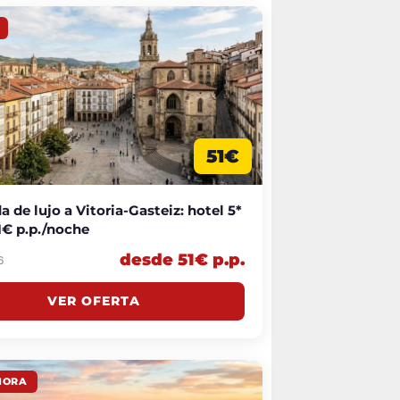
51€
 de lujo a Vitoria-Gasteiz: hotel 5*
1€ p.p./noche
desde 51€ p.p.
6
VER OFERTA
HORA