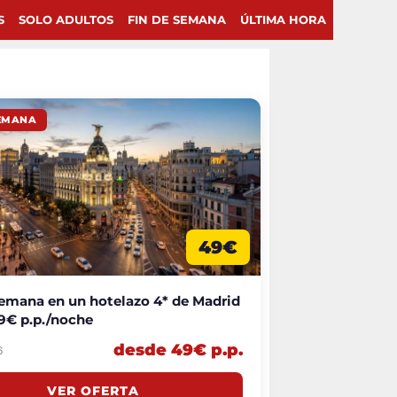
S
SOLO ADULTOS
FIN DE SEMANA
ÚLTIMA HORA
SEMANA
49€
semana en un hotelazo 4* de Madrid
9€ p.p./noche
desde 49€ p.p.
6
VER OFERTA