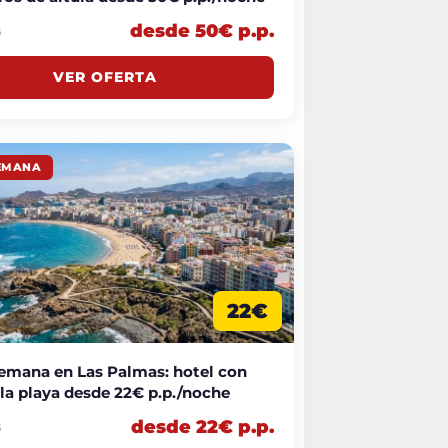
desde 50€ p.p.
6
VER OFERTA
SEMANA
22€
semana en Las Palmas: hotel con
 la playa desde 22€ p.p./noche
desde 22€ p.p.
6