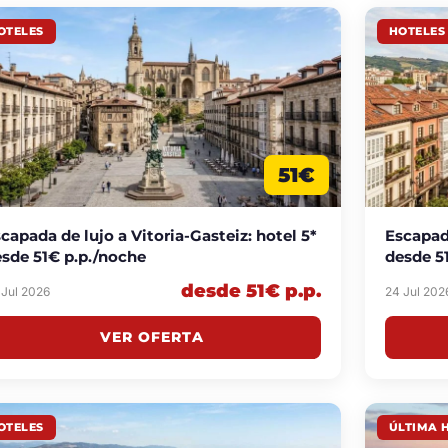
OTELES
HOTELES
51€
capada de lujo a Vitoria-Gasteiz: hotel 5*
Escapada
sde 51€ p.p./noche
desde 5
desde 51€ p.p.
 Jul 2026
24 Jul 202
VER OFERTA
OTELES
ÚLTIMA 