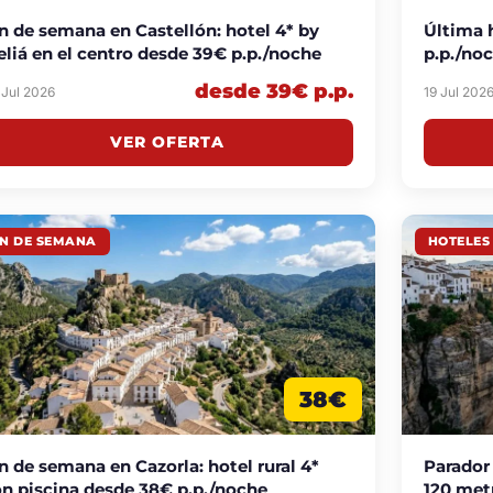
n de semana en Castellón: hotel 4* by
Última 
liá en el centro desde 39€ p.p./noche
p.p./no
desde 39€ p.p.
 Jul 2026
19 Jul 202
VER OFERTA
IN DE SEMANA
HOTELES
38€
n de semana en Cazorla: hotel rural 4*
Parador
n piscina desde 38€ p.p./noche
120 met