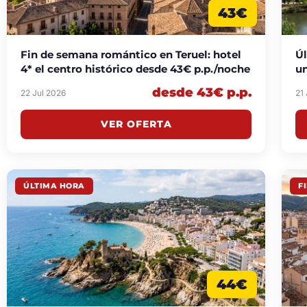
43€
Fin de semana romántico en Teruel: hotel
Úl
4* el centro histórico desde 43€ p.p./noche
un
desde 43€ p.p.
22 Jul 2026
21
VER OFERTA
ÚLTIMA HORA
F
44€