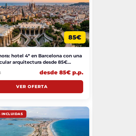
85€
hora: hotel 4* en Barcelona con una
cular arquitectura desde 85€
che
desde 85€ p.p.
6
VER OFERTA
 INCLUIDAS