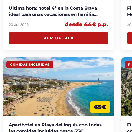
Última hora: hotel 4* en la Costa Brava
Fi
ideal para unas vacaciones en familia
Me
desde 44€ p.p./noche
desde 44€ p.p.
20 Jul 2026
20
VER OFERTA
COMIDAS INCLUIDAS
F
65€
Aparthotel en Playa del Inglés con todas
Fi
las comidas incluidas desde 65€
co