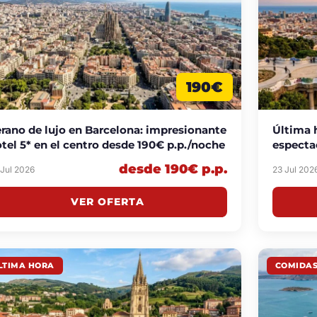
190€
rano de lujo en Barcelona: impresionante
Última 
tel 5* en el centro desde 190€ p.p./noche
especta
p.p./no
desde 190€ p.p.
 Jul 2026
23 Jul 202
VER OFERTA
LTIMA HORA
COMIDAS