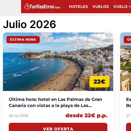
HOTELES
VUELOS
VUELO +
Julio 2026
ÚLTIMA HORA
Ú
22€
Última hora: hotel en Las Palmas de Gran
Es
Canaria con vistas a la playa de Las
Bo
Canteras desde 22€ p.p./noche
desde 22€ p.p.
28 Jul 2026
27
VER OFERTA