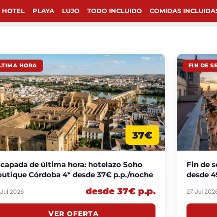
 HOTEL
PLAYA
LUJO
TODO INCLUIDO
COMIDAS INCLUIDA
LTIMA HORA
FIN DE 
37€
capada de última hora: hotelazo Soho
Fin de 
utique Córdoba 4* desde 37€ p.p./noche
desde 4
desde 37€ p.p.
 Jul 2026
27 Jul 202
VER OFERTA