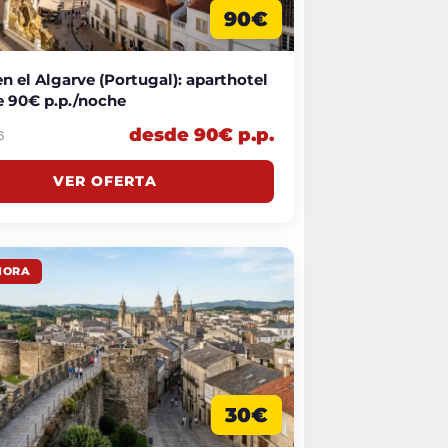
90€
n el Algarve (Portugal): aparthotel
e 90€ p.p./noche
desde 90€ p.p.
6
VER OFERTA
HORA
30€