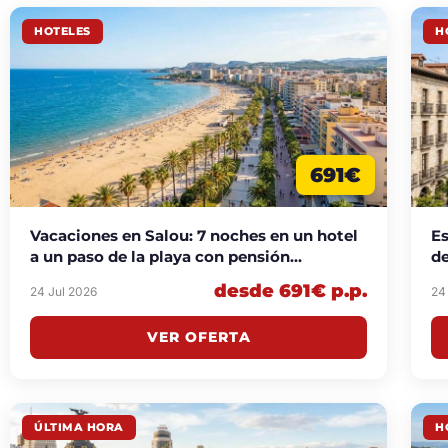
HOTELES
H
691€
Vacaciones en Salou: 7 noches en un hotel
Es
a un paso de la playa con pensión
de
completa desde 691€ p.p.
desde 691€ p.p.
24 Jul 2026
24
VER OFERTA
ÚLTIMA HORA
H