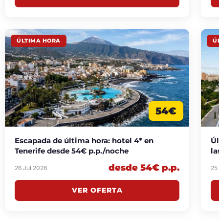
ÚLTIMA HORA
Ú
54€
Escapada de última hora: hotel 4* en
Úl
Tenerife desde 54€ p.p./noche
la
47
desde 54€ p.p.
26 Jul 2026
25
VER OFERTA