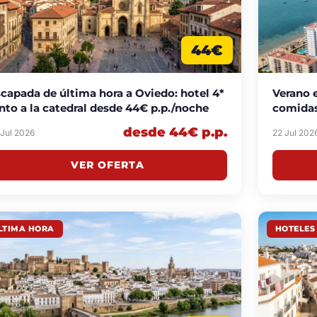
44€
capada de última hora a Oviedo: hotel 4*
Verano e
nto a la catedral desde 44€ p.p./noche
comidas
desde 44€ p.p.
 Jul 2026
22 Jul 202
VER OFERTA
LTIMA HORA
HOTELES