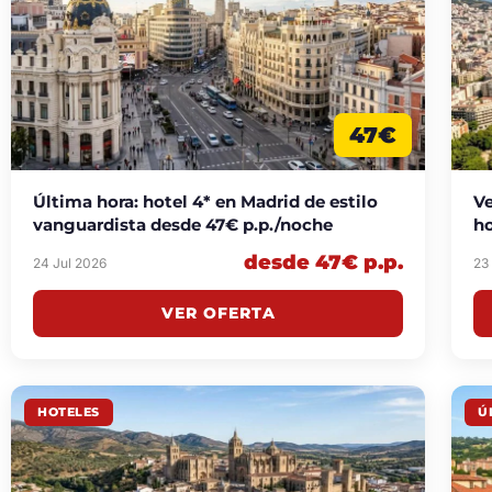
47€
Última hora: hotel 4* en Madrid de estilo
Ve
vanguardista desde 47€ p.p./noche
ho
desde 47€ p.p.
24 Jul 2026
23
VER OFERTA
HOTELES
Ú