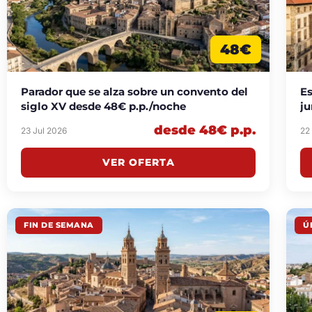
48€
Parador que se alza sobre un convento del
Es
siglo XV desde 48€ p.p./noche
ju
desde 48€ p.p.
23 Jul 2026
22
VER OFERTA
FIN DE SEMANA
Ú