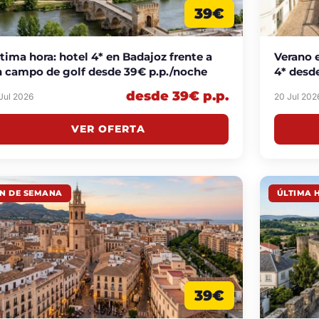
39€
tima hora: hotel 4* en Badajoz frente a
Verano e
 campo de golf desde 39€ p.p./noche
4* desd
desde 39€ p.p.
 Jul 2026
20 Jul 202
VER OFERTA
IN DE SEMANA
ÚLTIMA 
39€