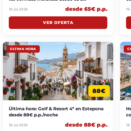
p.p./noche
desde 65€ p.p.
19 Jul 2026
19
VER OFERTA
ÚLTIMA HORA
C
88€
Última hora: Golf & Resort 4* en Estepona
Ho
desde 88€ p.p./noche
co
desde 88€ p.p.
18 Jul 2026
18