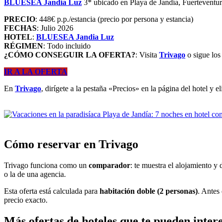
BLUESEA Jandia Luz
3* ubicado en Playa de Jandía, Fuerteventura
PRECIO
: 448€ p.p./estancia (precio por persona y estancia)
FECHAS
: Julio 2026
HOTEL
:
BLUESEA Jandia Luz
RÉGIMEN
: Todo incluido
¿CÓMO CONSEGUIR LA OFERTA?
: Visita
Trivago
o sigue los
IR A LA OFERTA
En
Trivago
, dirígete a la pestaña «Precios» en la página del hotel y e
Cómo reservar en Trivago
Trivago funciona como un
comparador
: te muestra el alojamiento y 
o la de una agencia.
Esta oferta está calculada para
habitación doble (2 personas)
. Antes
precio exacto.
Más ofertas de hoteles que te pueden inter