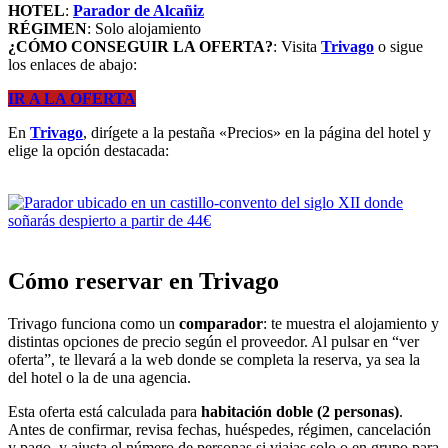
HOTEL
:
Parador de Alcañiz
RÉGIMEN
: Solo alojamiento
¿CÓMO CONSEGUIR LA OFERTA?
: Visita
Trivago
o sigue
los enlaces de abajo:
IR A LA OFERTA
En
Trivago
, dirígete a la pestaña «Precios» en la página del hotel y
elige la opción destacada:
Cómo reservar en Trivago
Trivago funciona como un
comparador
: te muestra el alojamiento y
distintas opciones de precio según el proveedor. Al pulsar en “ver
oferta”, te llevará a la web donde se completa la reserva, ya sea la
del hotel o la de una agencia.
Esta oferta está calculada para
habitación doble (2 personas)
.
Antes de confirmar, revisa fechas, huéspedes, régimen, cancelación
y pago, y ajusta el número de personas si viajas solo o en grupo para