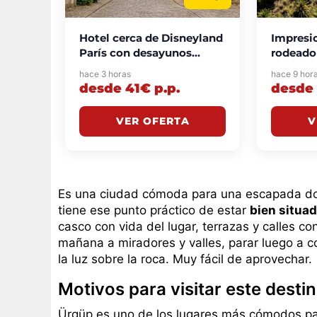
Hotel cerca de Disneyland
Impresi
París con desayunos
rodeado
incluidos desde 41€
jardines
hace 3 horas
hace 9 hor
p.p./noche
volcán 
desde 41€ p.p.
desde 
p.p./no
VER OFERTA
V
Es una ciudad cómoda para una escapada dond
tiene ese punto práctico de estar
bien situa
casco con vida del lugar, terrazas y calles 
mañana a miradores y valles, parar luego a 
la luz sobre la roca. Muy fácil de aprovechar.
Motivos para visitar este desti
Ürgüp es uno de los lugares más cómodos pa