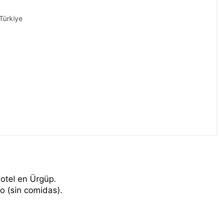
Türkiye
otel en Ürgüp.
o (sin comidas).