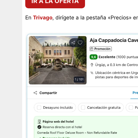
IR A LA OFERTA
En
Trivago
, dirígete a la pestaña «Precios» e