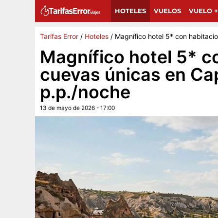
Sigue a Tarifas Error en Google
G
Añádenos como fuente preferida y encuentra más 
HOTELES
VUELOS
VUELO +
Tarifas Error
/
Hoteles
/
Magnífico hotel 5* con habitac
Magnífico hotel 5* c
cuevas únicas en Ca
p.p./noche
13 de mayo de 2026 - 17:00