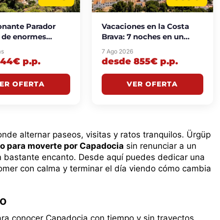
onante Parador
Vacaciones en la Costa
 de enormes
Brava: 7 noches en un
 con vistas a un
aparthotel cerca de la
as
7 Ago 2026
desde 44€
playa desde 855€
44€ p.p.
desde 855€ p.p.
che
p.p./noche
ER OFERTA
VER OFERTA
e alternar paseos, visitas y ratos tranquilos. Ürgüp
do para moverte por Capadocia
sin renunciar a un
con bastante encanto. Desde aquí puedes dedicar una
comer con calma y terminar el día viendo cómo cambia
no
ra conocer Capadocia con tiempo y sin trayectos