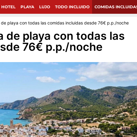
chollos de viajes en Google.
 HOTEL
PLAYA
LUJO
TODO INCLUIDO
COMIDAS INCLUIDA
a de playa con todas las comidas incluidas desde 76€ p.p./noche
a de playa con todas las
esde 76€ p.p./noche