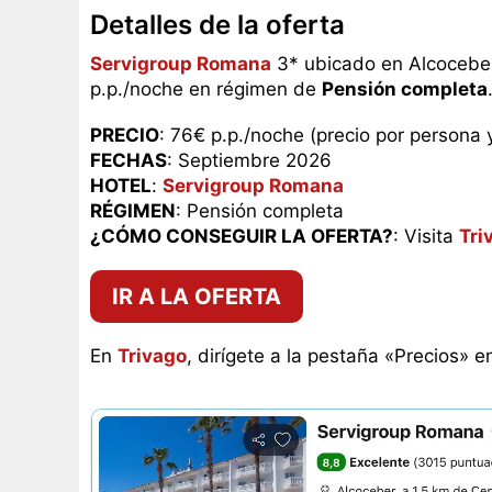
Detalles de la oferta
Servigroup Romana
3* ubicado en Alcoceber
p.p./noche en régimen de
Pensión completa
PRECIO
: 76€ p.p./noche (precio por persona 
FECHAS
: Septiembre 2026
HOTEL
:
Servigroup Romana
RÉGIMEN
: Pensión completa
¿CÓMO CONSEGUIR LA OFERTA?
: Visita
Tri
IR A LA OFERTA
En
Trivago
, dirígete a la pestaña «Precios» e