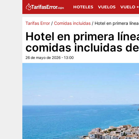
Sigue a Tarifas Error en Google
G
Añádenos como fuente preferida y encuentra más 
HOTELES
VUELOS
VUELO +
Tarifas Error
/
Comidas incluidas
/
Hotel en primera líne
Hotel en primera líne
comidas incluidas d
26 de mayo de 2026 - 13:00