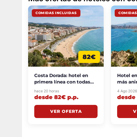
COMIDAS INCLUIDAS
COMIDAS
82€
Costa Dorada: hotel en
Hotel en
primera línea con todas
más ani
las comidas incluidas
Benidor
hace 20 horas
4 Ago 202
desde 82€ p.p./noche
comidas
desde 82€ p.p.
desde 
95€ p.p
VER OFERTA
V