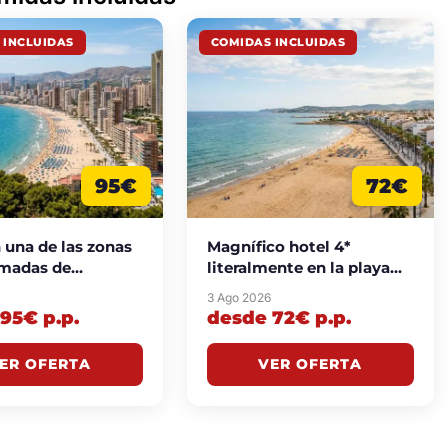
 INCLUIDAS
COMIDAS INCLUIDAS
95€
72€
 una de las zonas
Magnífico hotel 4*
madas de
literalmente en la playa
m con todas las
con todas las comidas
6
3 Ago 2026
 incluidas desde
incluidas desde 72€
95€ p.p.
desde 72€ p.p.
./noche
p.p./noche
ER OFERTA
VER OFERTA