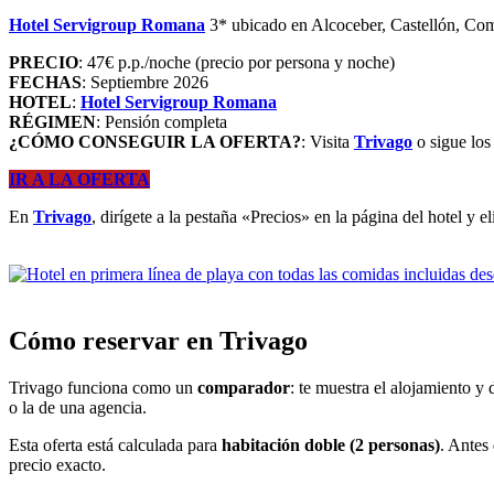
Hotel Servigroup Romana
3* ubicado en Alcoceber, Castellón, Co
PRECIO
: 47€ p.p./noche (precio por persona y noche)
FECHAS
: Septiembre 2026
HOTEL
:
Hotel Servigroup Romana
RÉGIMEN
: Pensión completa
¿CÓMO CONSEGUIR LA OFERTA?
: Visita
Trivago
o sigue los
IR A LA OFERTA
En
Trivago
, dirígete a la pestaña «Precios» en la página del hotel y e
Cómo reservar en Trivago
Trivago funciona como un
comparador
: te muestra el alojamiento y 
o la de una agencia.
Esta oferta está calculada para
habitación doble (2 personas)
. Antes
precio exacto.