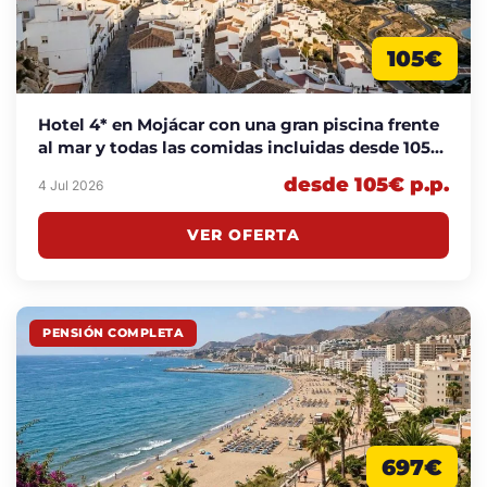
105€
Hotel 4* en Mojácar con una gran piscina frente
al mar y todas las comidas incluidas desde 105€
p.p./noche
desde 105€ p.p.
4 Jul 2026
VER OFERTA
PENSIÓN COMPLETA
697€