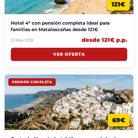
121€
Hotel 4* con pensión completa ideal para
familias en Matalascañas desde 121€
desde 121€ p.p.
23 May 2026
VER OFERTA
PENSIÓN COMPLETA
69€