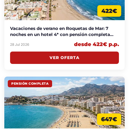
422€
Vacaciones de verano en Roquetas de Mar: 7
noches en un hotel 4* con pensión completa
desde 422€ p.p.
desde 422€ p.p.
28 Jul 2026
VER OFERTA
PENSIÓN COMPLETA
647€