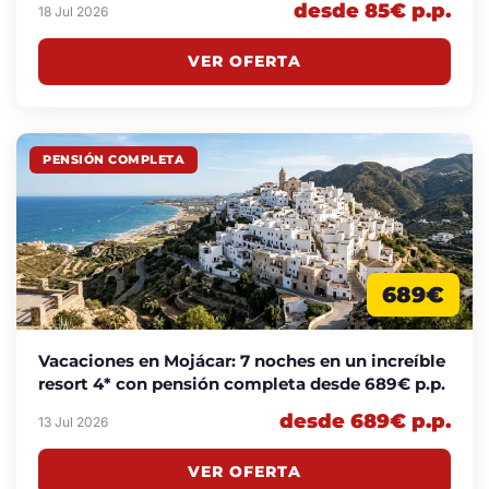
desde 85€ p.p.
18 Jul 2026
VER OFERTA
PENSIÓN COMPLETA
689€
Vacaciones en Mojácar: 7 noches en un increíble
resort 4* con pensión completa desde 689€ p.p.
desde 689€ p.p.
13 Jul 2026
VER OFERTA