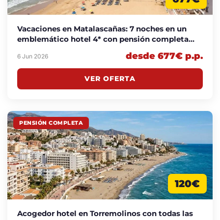
Vacaciones en Matalascañas: 7 noches en un
emblemático hotel 4* con pensión completa
desde 677€ p.p.
desde 677€ p.p.
6 Jun 2026
VER OFERTA
PENSIÓN COMPLETA
120€
Acogedor hotel en Torremolinos con todas las