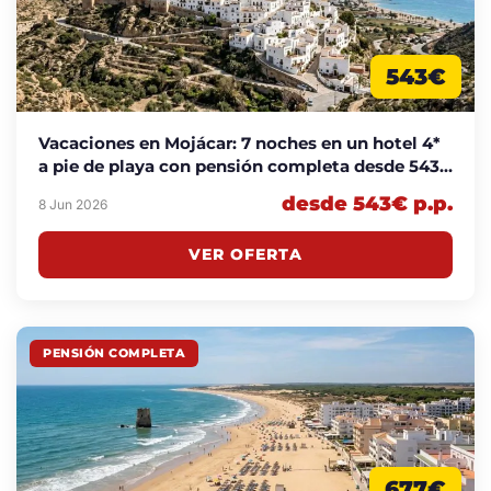
543€
Vacaciones en Mojácar: 7 noches en un hotel 4*
a pie de playa con pensión completa desde 543€
p.p.
desde 543€ p.p.
8 Jun 2026
VER OFERTA
PENSIÓN COMPLETA
677€