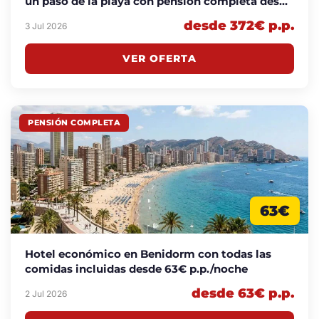
un paso de la playa con pensión completa desde
372€ p.p.
desde 372€ p.p.
3 Jul 2026
VER OFERTA
PENSIÓN COMPLETA
63€
Hotel económico en Benidorm con todas las
comidas incluidas desde 63€ p.p./noche
desde 63€ p.p.
2 Jul 2026