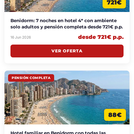
721€
Benidorm: 7 noches en hotel 4* con ambiente
solo adultos y pensión completa desde 721€ p.p.
desde 721€ p.p.
16 Jun 2026
VER OFERTA
PENSIÓN COMPLETA
88€
Hotel familiar en Benidorm con todas las