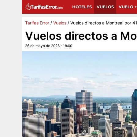
Sigue a Tarifas Error en Google
G
Añádenos como fuente preferida y encuentra más 
HOTELES
VUELOS
VUELO +
Tarifas Error
/
Vuelos
/
Vuelos directos a Montreal por 4
Vuelos directos a Mo
26 de mayo de 2026 - 18:00