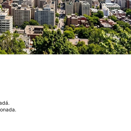
adá.
cionada.