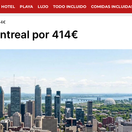
chollos de viajes en Google.
 HOTEL
PLAYA
LUJO
TODO INCLUIDO
COMIDAS INCLUIDA
14€
ntreal por 414€