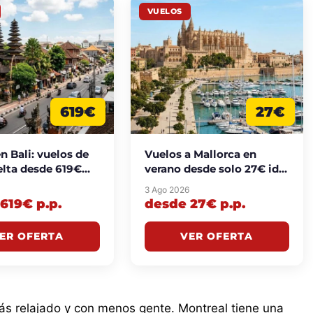
VUELOS
619€
27€
n Bali: vuelos de
Vuelos a Mallorca en
elta desde 619€
verano desde solo 27€ ida
elta
y vuelta
6
3 Ago 2026
619€ p.p.
desde 27€ p.p.
ER OFERTA
VER OFERTA
ás relajado y con menos gente. Montreal tiene una