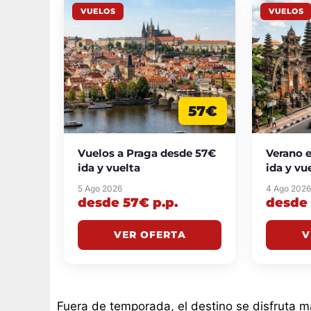
VUELOS
VUELOS
57€
Vuelos a Praga desde 57€
Verano e
ida y vuelta
ida y vu
ida y vu
5 Ago 2026
4 Ago 202
desde 57€ p.p.
desde 
VER OFERTA
V
Fuera de temporada, el destino se disfruta m