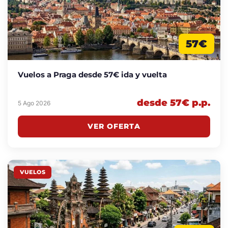
57€
Vuelos a Praga desde 57€ ida y vuelta
desde 57€ p.p.
5 Ago 2026
VER OFERTA
VUELOS