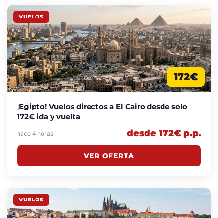
VUELOS
172€
¡Egipto! Vuelos directos a El Cairo desde solo
172€ ida y vuelta
desde 172€ p.p.
hace 4 horas
VER OFERTA
VUELOS