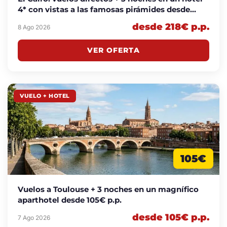
4* con vistas a las famosas pirámides desde
218€ p.p.
desde 218€ p.p.
8 Ago 2026
VER OFERTA
VUELO + HOTEL
105€
Vuelos a Toulouse + 3 noches en un magnífico
aparthotel desde 105€ p.p.
desde 105€ p.p.
7 Ago 2026