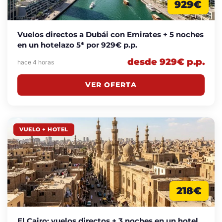
929€
Vuelos directos a Dubái con Emirates + 5 noches
en un hotelazo 5* por 929€ p.p.
desde 929€ p.p.
hace 4 horas
VER OFERTA
VUELO + HOTEL
218€
El Cairo: vuelos directos + 3 noches en un hotel