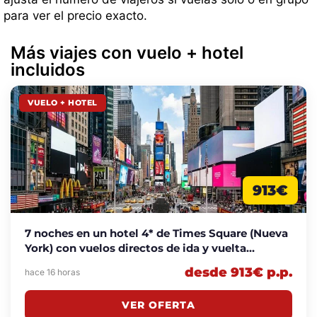
para ver el precio exacto.
Más viajes con vuelo + hotel
incluidos
VUELO + HOTEL
913€
7 noches en un hotel 4* de Times Square (Nueva
York) con vuelos directos de ida y vuelta
incluidos desde 913€ p.p.
desde 913€ p.p.
hace 16 horas
VER OFERTA