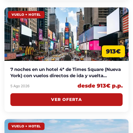
VUELO + HOTEL
913€
7 noches en un hotel 4* de Times Square (Nueva
York) con vuelos directos de ida y vuelta
incluidos desde 913€ p.p.
desde 913€ p.p.
5 Ago 2026
VER OFERTA
VUELO + HOTEL