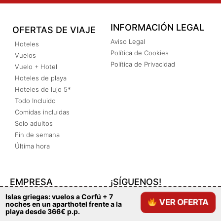
INFORMACIÓN LEGAL
OFERTAS DE VIAJE
Aviso Legal
Hoteles
Política de Cookies
Vuelos
Política de Privacidad
Vuelo + Hotel
Hoteles de playa
Hoteles de lujo 5*
Todo Incluido
Comidas incluidas
Solo adultos
Fin de semana
Última hora
EMPRESA
¡SÍGUENOS!
Nosotros
Islas griegas: vuelos a Corfú + 7
VER OFERTA
noches en un aparthotel frente a la
Contacto
playa desde 366€ p.p.