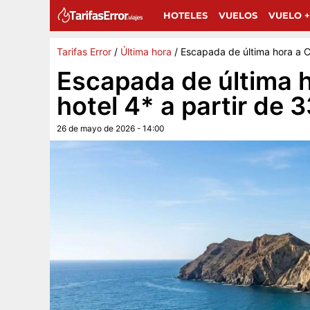
Sigue a Tarifas Error en Google
G
Añádenos como fuente preferida y encuentra más 
HOTELES
VUELOS
VUELO +
Tarifas Error
/
Última hora
/
Escapada de última hora a C
Escapada de última 
hotel 4* a partir de 
26 de mayo de 2026 - 14:00