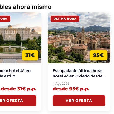
ibles ahora mismo
HORA
ÚLTIMA HORA
31€
95€
ora: hotel 4* en
Escapada de última hora:
e estilo
hotel 4* en Oviedo desde
dista desde 31€
95€ p.p./noche
4 Ago 2026
che
desde 31€ p.p.
desde 95€ p.p.
ER OFERTA
VER OFERTA