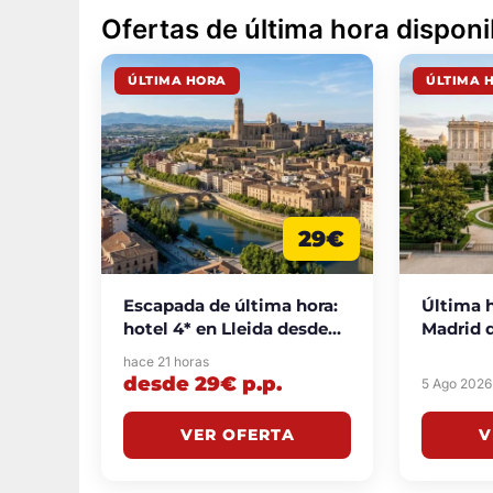
Ofertas de última hora dispon
ÚLTIMA HORA
ÚLTIMA 
29€
Escapada de última hora:
Última h
hotel 4* en Lleida desde
Madrid d
29€ p.p./noche
vanguar
hace 21 horas
p.p./no
desde 29€ p.p.
5 Ago 2026
VER OFERTA
V