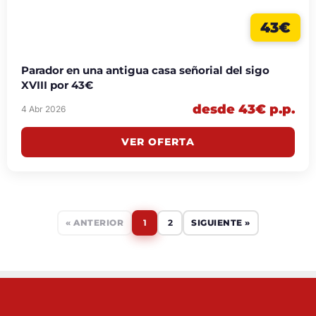
43€
Parador en una antigua casa señorial del sigo
XVIII por 43€
desde 43€ p.p.
4 Abr 2026
VER OFERTA
« ANTERIOR
1
2
SIGUIENTE »