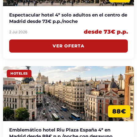
Espectacular hotel 4* solo adultos en el centro de
Madrid desde 73€ p.p./noche
desde 73€ p.p.
2 Jul 2026
VER OFERTA
HOTELES
88€
Emblemático hotel Riu Plaza España 4* en
Madrid desde 88€ p.p./noche con desayuno