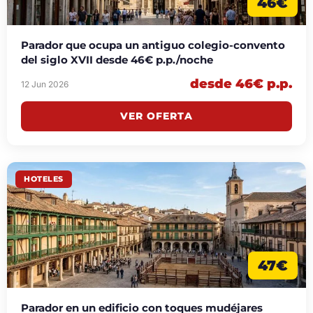
46€
Parador que ocupa un antiguo colegio-convento
del siglo XVII desde 46€ p.p./noche
desde 46€ p.p.
12 Jun 2026
VER OFERTA
HOTELES
47€
Parador en un edificio con toques mudéjares