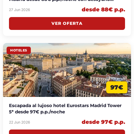
incluido
desde 88€ p.p.
27 Jun 2026
VER OFERTA
HOTELES
97€
Escapada al lujoso hotel Eurostars Madrid Tower
5* desde 97€ p.p./noche
desde 97€ p.p.
22 Jun 2026