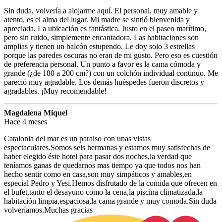
Sin duda, volvería a alojarme aquí. El personal, muy amable y
atento, es el alma del lugar. Mi madre se sintió bienvenida y
apreciada. La ubicación es fantástica. Justo en el paseo marítimo,
pero sin ruido, simplemente encantadora. Las habitaciones son
amplias y tienen un balcón estupendo. Le doy solo 3 estrellas
porque las paredes oscuras no eran de mi gusto. Pero eso es cuestión
de preferencia personal. Un punto a favor es la cama cómoda y
grande (¿de 180 a 200 cm?) con un colchón individual continuo. Me
pareció muy agradable. Los demás huéspedes fueron discretos y
agradables. ¡Muy recomendable!
Magdalena Miquel
Hace 4 meses
Catalonia del mar es un paraiso con unas vistas
espectaculares.Somos seis hermanas y estamos muy satisfechas de
haber elegido éste hotel para pasar dos noches,la verdad que
teníamos ganas de quedarnos mas tiempo ya que todos nos han
hecho sentir como en casa,son muy simpáticos y amables,en
especial Pedro y Yesi.Hemos disfrutado de la comida que ofrecen en
el bufet,tanto el desayuno como la cena,la piscina climatizada,la
habitación limpia,espaciosa,la cama grande y muy comoda.Sin duda
volveríamos.Muchas gracias