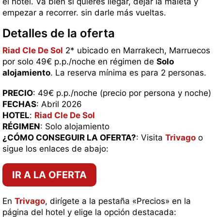
el hotel. Va bien si quieres llegar, dejar la maleta y
empezar a recorrer. sin darle más vueltas.
Detalles de la oferta
Riad Cle De Sol
2* ubicado en Marrakech, Marruecos
por solo 49€ p.p./noche en régimen de
Solo
alojamiento
. La reserva mínima es para 2 personas.
PRECIO
: 49€ p.p./noche (precio por persona y noche)
FECHAS
: Abril 2026
HOTEL
:
Riad Cle De Sol
RÉGIMEN
: Solo alojamiento
¿CÓMO CONSEGUIR LA OFERTA?
: Visita
Trivago
o
sigue los enlaces de abajo:
IR A LA OFERTA
En
Trivago
, dirígete a la pestaña «Precios» en la
página del hotel y elige la opción destacada: