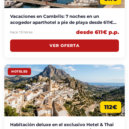
Vacaciones en Cambrils: 7 noches en un
acogedor aparthotel a pie de playa desde 611€
p.p.
desde 611€ p.p.
hace 13 horas
VER OFERTA
HOTELES
112€
Habitación deluxe en el exclusivo Hotel & Thai