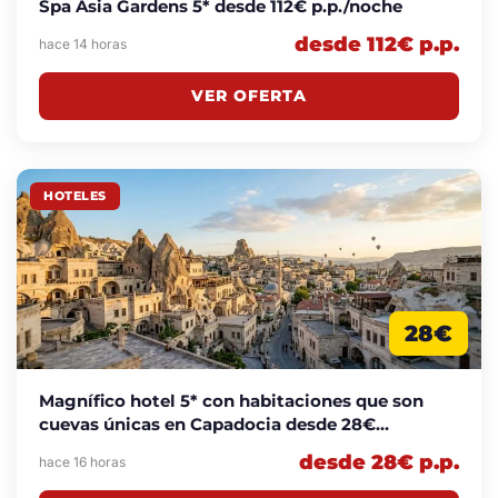
Spa Asia Gardens 5* desde 112€ p.p./noche
desde 112€ p.p.
hace 14 horas
VER OFERTA
HOTELES
28€
Magnífico hotel 5* con habitaciones que son
cuevas únicas en Capadocia desde 28€
p.p./noche
desde 28€ p.p.
hace 16 horas