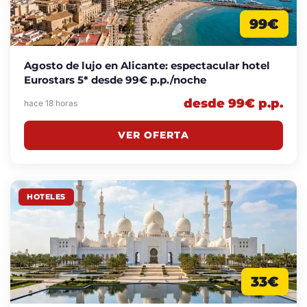
99€
Agosto de lujo en Alicante: espectacular hotel
Eurostars 5* desde 99€ p.p./noche
desde 99€ p.p.
hace 18 horas
VER OFERTA
HOTELES
33€