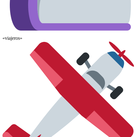
«viajeros»