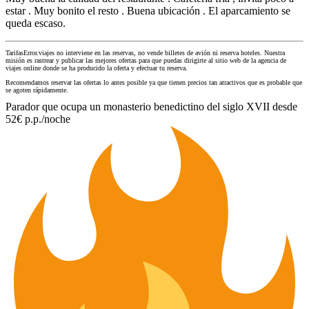
estar . Muy bonito el resto . Buena ubicación . El aparcamiento se
queda escaso.
TarifasError.viajes no interviene en las reservas, no vende billetes de avión ni reserva hoteles. Nuestra
misión es rastrear y publicar las mejores ofertas para que puedas dirigirte al sitio web de la agencia de
viajes online donde se ha producido la oferta y efectuar tu reserva.
Recomendamos reservar las ofertas lo antes posible ya que tienen precios tan atractivos que es probable que
se agoten rápidamente.
Parador que ocupa un monasterio benedictino del siglo XVII desde
52€ p.p./noche