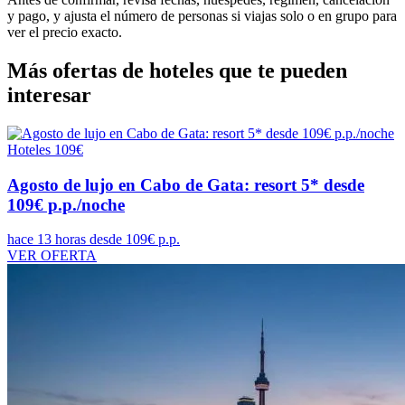
y pago, y ajusta el número de personas si viajas solo o en grupo para
ver el precio exacto.
Más ofertas de hoteles que te pueden
interesar
Hoteles
109€
Agosto de lujo en Cabo de Gata: resort 5* desde
109€ p.p./noche
hace 13 horas
desde 109€ p.p.
VER OFERTA