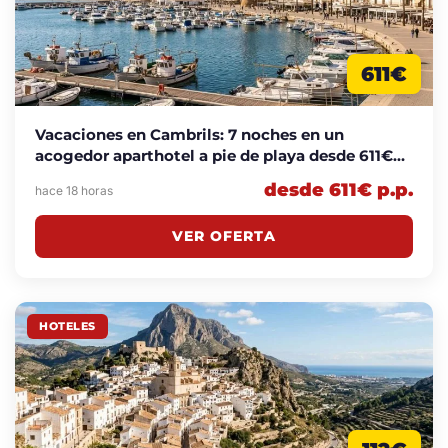
611€
Vacaciones en Cambrils: 7 noches en un
acogedor aparthotel a pie de playa desde 611€
p.p.
desde 611€ p.p.
hace 18 horas
VER OFERTA
HOTELES