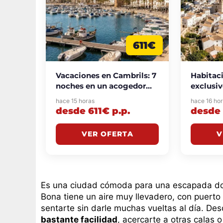
611€
Vacaciones en Cambrils: 7
Habitaci
noches en un acogedor
exclusiv
aparthotel a pie de playa
Asia Ga
hace 15 horas
hace 16 ho
desde 611€ p.p.
112€ p.p
desde 611€ p.p.
desde 
VER OFERTA
V
Es una ciudad cómoda para una escapada dond
Bona tiene un aire muy llevadero, con puerto
sentarte sin darle muchas vueltas al día. D
bastante facilidad
, acercarte a otras calas 