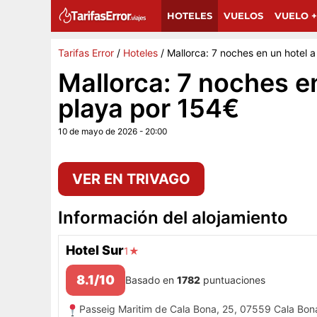
Sigue a Tarifas Error en Google
G
Añádenos como fuente preferida y encuentra más 
HOTELES
VUELOS
VUELO +
Tarifas Error
/
Hoteles
/
Mallorca: 7 noches en un hotel 
Mallorca: 7 noches en
playa por 154€
10 de mayo de 2026 - 20:00
VER EN TRIVAGO
Información del alojamiento
Hotel Sur
1★
8.1/10
Basado en
1782
puntuaciones
Passeig Maritim de Cala Bona, 25, 07559 Cala Bona,