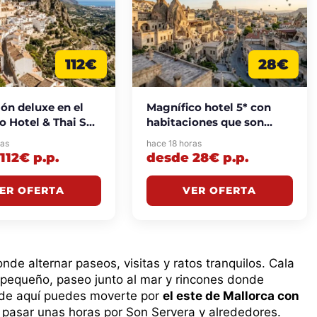
112€
28€
ón deluxe en el
Magnífico hotel 5* con
o Hotel & Thai Spa
habitaciones que son
rdens 5* desde
cuevas únicas en
ras
hace 18 horas
./noche
Capadocia desde 28€
112€ p.p.
desde 28€ p.p.
p.p./noche
ER OFERTA
VER OFERTA
e alternar paseos, visitas y ratos tranquilos. Cala
 pequeño, paseo junto al mar y rincones donde
esde aquí puedes moverte por
el este de Mallorca con
o pasar unas horas por Son Servera y alrededores.