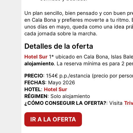
Un plan sencillo, bien pensado y con buen pr
en Cala Bona y prefieres moverte a tu ritmo. E
unos días en mayo, queda como una idea prác
cada jornada sobre la marcha.
Detalles de la oferta
Hotel Sur
1* ubicado en Cala Bona, Islas Bal
alojamiento
. La reserva mínima es para 2 pe
PRECIO
: 154€ p.p./estancia (precio por perso
FECHAS
: Mayo 2026
HOTEL
:
Hotel Sur
RÉGIMEN
: Solo alojamiento
¿CÓMO CONSEGUIR LA OFERTA?
: Visita
Tri
IR A LA OFERTA