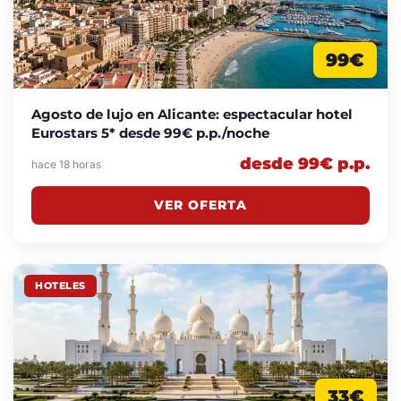
99€
Agosto de lujo en Alicante: espectacular hotel
Eurostars 5* desde 99€ p.p./noche
desde 99€ p.p.
hace 18 horas
VER OFERTA
HOTELES
33€