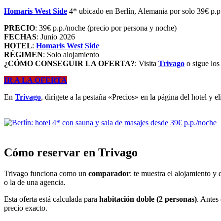
Homaris West Side
4* ubicado en Berlín, Alemania por solo 39€ p.
PRECIO
: 39€ p.p./noche (precio por persona y noche)
FECHAS
: Junio 2026
HOTEL
:
Homaris West Side
RÉGIMEN
: Solo alojamiento
¿CÓMO CONSEGUIR LA OFERTA?
: Visita
Trivago
o sigue los
IR A LA OFERTA
En
Trivago
, dirígete a la pestaña «Precios» en la página del hotel y e
Cómo reservar en Trivago
Trivago funciona como un
comparador
: te muestra el alojamiento y 
o la de una agencia.
Esta oferta está calculada para
habitación doble (2 personas)
. Antes
precio exacto.