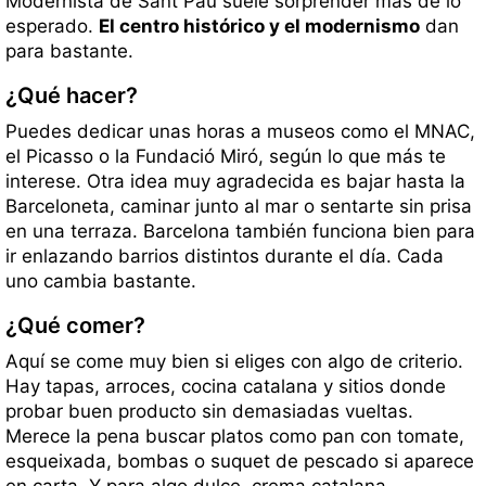
Modernista de Sant Pau suele sorprender más de lo
esperado.
El centro histórico y el modernismo
dan
para bastante.
¿Qué hacer?
Puedes dedicar unas horas a museos como el MNAC,
el Picasso o la Fundació Miró, según lo que más te
interese. Otra idea muy agradecida es bajar hasta la
Barceloneta, caminar junto al mar o sentarte sin prisa
en una terraza. Barcelona también funciona bien para
ir enlazando barrios distintos durante el día. Cada
uno cambia bastante.
¿Qué comer?
Aquí se come muy bien si eliges con algo de criterio.
Hay tapas, arroces, cocina catalana y sitios donde
probar buen producto sin demasiadas vueltas.
Merece la pena buscar platos como pan con tomate,
esqueixada, bombas o suquet de pescado si aparece
en carta. Y para algo dulce, crema catalana.