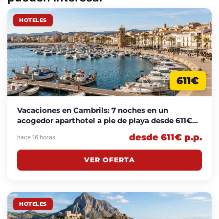
HOTELES
611€
Vacaciones en Cambrils: 7 noches en un
acogedor aparthotel a pie de playa desde 611€
p.p.
desde 611€ p.p.
hace 16 horas
VER OFERTA
HOTELES