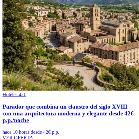
Hoteles
42€
Parador que combina un claustro del siglo XVIII
con una arquitectura moderna y elegante desde 42€
p.p./noche
hace 10 horas
desde 42€ p.p.
VER OFERTA