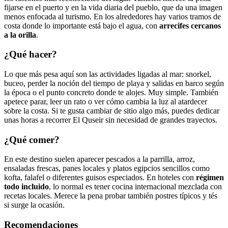
fijarse en el puerto y en la vida diaria del pueblo, que da una imagen
menos enfocada al turismo. En los alrededores hay varios tramos de
costa donde lo importante está bajo el agua, con
arrecifes cercanos
a la orilla
.
¿Qué hacer?
Lo que más pesa aquí son las actividades ligadas al mar: snorkel,
buceo, perder la noción del tiempo de playa y salidas en barco según
la época o el punto concreto donde te alojes. Muy simple. También
apetece parar, leer un rato o ver cómo cambia la luz al atardecer
sobre la costa. Si te gusta cambiar de sitio algo más, puedes dedicar
unas horas a recorrer El Quseir sin necesidad de grandes trayectos.
¿Qué comer?
En este destino suelen aparecer pescados a la parrilla, arroz,
ensaladas frescas, panes locales y platos egipcios sencillos como
kofta, falafel o diferentes guisos especiados. En hoteles con
régimen
todo incluido
, lo normal es tener cocina internacional mezclada con
recetas locales. Merece la pena probar también postres típicos y tés
si surge la ocasión.
Recomendaciones