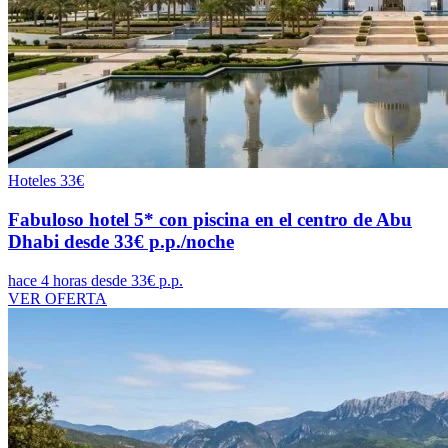
Hoteles
33€
Fabuloso hotel 5* con piscina en el centro de Abu
Dhabi desde 33€ p.p./noche
hace 4 horas
desde 33€ p.p.
VER OFERTA