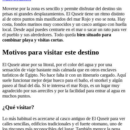
Moverse por la zona es sencillo y permite disfrutar del destino sin
prisas ni grandes desplazamientos. El Quseir tiene un ritmo distinto
al de otros puntos más masificados del mar Rojo y eso se nota. Hay
costa, fondos marinos muy conocidos y un casco antiguo con huella
local. Desde aquí puedes centrarte en el mar o sacar un rato para ver
el pueblo y sus alrededores. Todo queda
bien situado para
combinar playa y visitas cortas
.
Motivos para visitar este destino
El Quseir atrae por su litoral, por el color del agua y por una
sensación de viaje bastante más calmada que en otros enclaves
turísticos de Egipto. No hace falta ir con un itinerario cargado. Aquí
suele funcionar mejor dejar hueco para el baño, el snorkel y algún
paseo al final del día. Si te interesa el mar Rojo, es un lugar muy
agradecido por sus arrecifes y por la facilidad para entrar al agua en
muchos puntos.
¿Qué visitar?
Lo más habitual es acercarse al casco antiguo de El Quseir para ver
calles sencillas, edificios tradicionales y el fuerte otomano, uno de
los rincones más reconocibles del lugar. También merece la pena