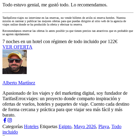
Todo estuvo genial, me gustó todo. Lo recomendamos.
TarifasError.viajes no interviene en las reservas, no vende billetes de avión ni reserva hoteles. Nuestra
misión es rastrear y publicar las mejores ofertas para que puedas dirigirte al sitio web de la agencia de
viajes online donde se ha producido la oferta y efectuar tu reserva.
Recomendamos reservar las ofertas lo antes posible ya que tienen precios tan atractivos que es probable que
se agoten rápidamente.
7 noches en un hotel con régimen de todo incluido por 122€
VER OFERTA
Alberto Martínez
Apasionado de los viajes y del marketing digital, soy fundador de
TarifasError.viajes: un proyecto donde comparto inspiración y
ofertas de vuelos, hoteles y paquetes de viaje. Cuento cada destino
de forma cercana y práctica para que viajar sea más fácil y más
barato.
Categorías
Hoteles
Etiquetas
Egipto
,
Mayo 2026
,
Playa
,
Todo
incluido