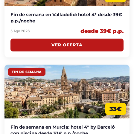
Fin de semana en Valladolid: hotel 4* desde 39€
p.p./noche
desde 39€ p.p.
5 Ago 2026
VER OFERTA
FIN DE SEMANA
33€
Fin de semana en Murcia: hotel 4* by Barceló
con piscina desde 33€ p.p./noche