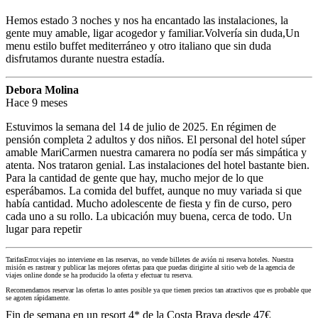
Hemos estado 3 noches y nos ha encantado las instalaciones, la
gente muy amable, ligar acogedor y familiar.Volvería sin duda,Un
menu estilo buffet mediterráneo y otro italiano que sin duda
disfrutamos durante nuestra estadía.
Debora Molina
Hace 9 meses
Estuvimos la semana del 14 de julio de 2025. En régimen de
pensión completa 2 adultos y dos niños. El personal del hotel súper
amable MariCarmen nuestra camarera no podía ser más simpática y
atenta. Nos trataron genial. Las instalaciones del hotel bastante bien.
Para la cantidad de gente que hay, mucho mejor de lo que
esperábamos. La comida del buffet, aunque no muy variada si que
había cantidad. Mucho adolescente de fiesta y fin de curso, pero
cada uno a su rollo. La ubicación muy buena, cerca de todo. Un
lugar para repetir
TarifasError.viajes no interviene en las reservas, no vende billetes de avión ni reserva hoteles. Nuestra
misión es rastrear y publicar las mejores ofertas para que puedas dirigirte al sitio web de la agencia de
viajes online donde se ha producido la oferta y efectuar tu reserva.
Recomendamos reservar las ofertas lo antes posible ya que tienen precios tan atractivos que es probable que
se agoten rápidamente.
Fin de semana en un resort 4* de la Costa Brava desde 47€