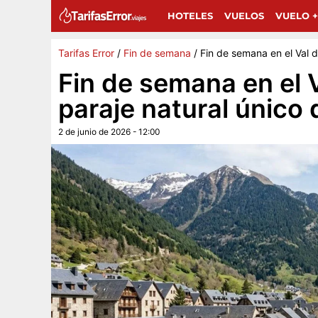
Sigue a Tarifas Error en Google
G
Añádenos como fuente preferida y encuentra más 
HOTELES
VUELOS
VUELO +
Tarifas Error
/
Fin de semana
/
Fin de semana en el Val d
Fin de semana en el V
paraje natural único
2 de junio de 2026 - 12:00