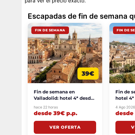
para ver el precio exacto.
Escapadas de fin de semana q
FIN DE SEMANA
FIN DE 
39€
Fin de semana en
Fin de 
Valladolid: hotel 4* desde
hotel 4*
39€ p.p./noche
piscina
hace 22 horas
4 Ago 202
p.p./no
desde 39€ p.p.
desde 
VER OFERTA
V