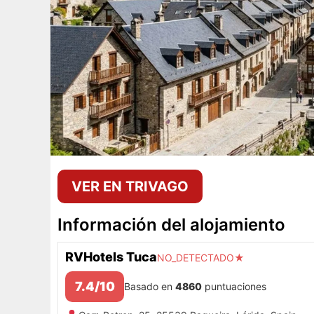
VER EN TRIVAGO
Información del alojamiento
RVHotels Tuca
NO_DETECTADO★
7.4/10
Basado en
4860
puntuaciones