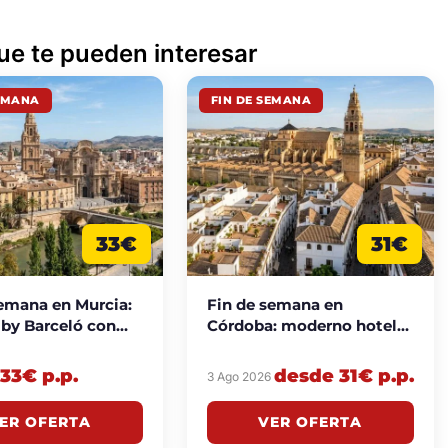
ue te pueden interesar
SEMANA
FIN DE SEMANA
33€
31€
semana en Murcia:
Fin de semana en
 by Barceló con
Córdoba: moderno hotel
 desde 33€
4* con piscina desde 31€
6
che
p.p./noche
33€ p.p.
desde 31€ p.p.
3 Ago 2026
ER OFERTA
VER OFERTA