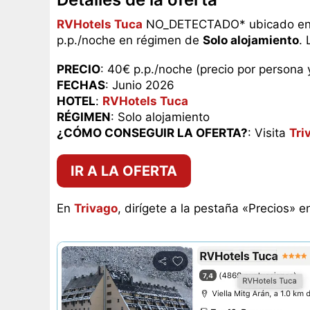
RVHotels Tuca
NO_DETECTADO* ubicado en Vi
p.p./noche en régimen de
Solo alojamiento
.
PRECIO
: 40€ p.p./noche (precio por persona 
FECHAS
: Junio 2026
HOTEL
:
RVHotels Tuca
RÉGIMEN
: Solo alojamiento
¿CÓMO CONSEGUIR LA OFERTA?
: Visita
Tri
IR A LA OFERTA
En
Trivago
, dirígete a la pestaña «Precios» e