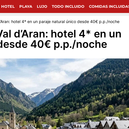
chollos de viajes en Google.
 HOTEL
PLAYA
LUJO
TODO INCLUIDO
COMIDAS INCLUIDA
’Aran: hotel 4* en un paraje natural único desde 40€ p.p./noche
al d’Aran: hotel 4* en un
 desde 40€ p.p./noche