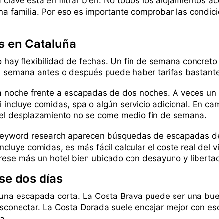
a clave está en filtrar bien. No todos los alojamientos 
 familia. Por eso es importante comprobar las condicio
s en Cataluña
 hay flexibilidad de fechas. Un fin de semana concret
a semana antes o después puede haber tarifas bastant
noche frente a escapadas de dos noches. A veces un p
 incluye comidas, spa o algún servicio adicional. En ca
 y el desplazamiento no se come medio fin de semana.
l keyword research aparecen búsquedas de escapadas d
ncluye comidas, es más fácil calcular el coste real del 
rese más un hotel bien ubicado con desayuno y liberta
se dos días
 una escapada corta. La Costa Brava puede ser una bue
esconectar. La Costa Dorada suele encajar mejor con es
a.