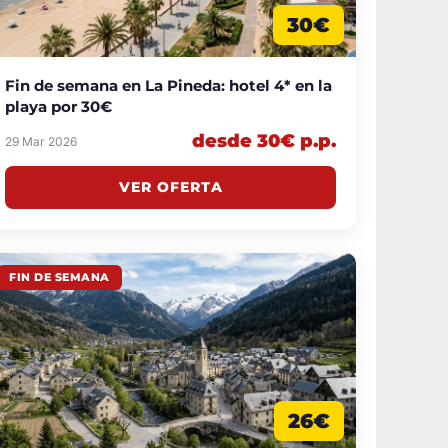
30€
Fin de semana en La Pineda: hotel 4* en la
playa por 30€
desde 30€ p.p.
29 Mar 2026
VER OFERTA
FIN DE SEMANA
26€