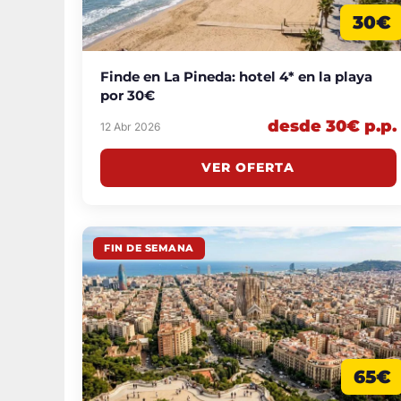
30€
Finde en La Pineda: hotel 4* en la playa
por 30€
desde 30€ p.p.
12 Abr 2026
VER OFERTA
FIN DE SEMANA
65€