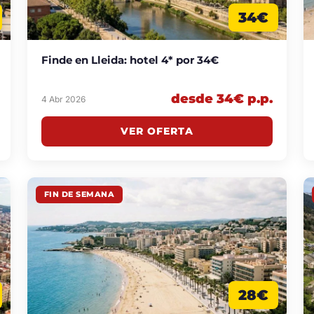
34€
Finde en Lleida: hotel 4* por 34€
desde 34€ p.p.
4 Abr 2026
VER OFERTA
FIN DE SEMANA
28€