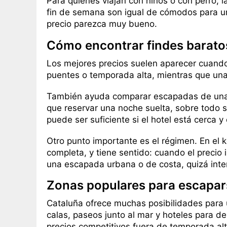
Para quienes viajan con niños o con perro, l
fin de semana son igual de cómodos para una
precio parezca muy bueno.
Cómo encontrar findes barato
Los mejores precios suelen aparecer cuando
puentes o temporada alta, mientras que un
También ayuda comparar escapadas de una 
que reservar una noche suelta, sobre todo si
puede ser suficiente si el hotel está cerca
Otro punto importante es el régimen. En e
completa, y tiene sentido: cuando el precio i
una escapada urbana o de costa, quizá inte
Zonas populares para escapar
Cataluña ofrece muchas posibilidades para
calas, paseos junto al mar y hoteles para d
precios competitivos fuera de temporada alt