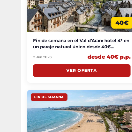
40€
Fin de semana en el Val d’Aran: hotel 4* en
un paraje natural único desde 40€
p.p./noche
desde 40€ p.p.
2 Jun 2026
VER OFERTA
FIN DE SEMANA