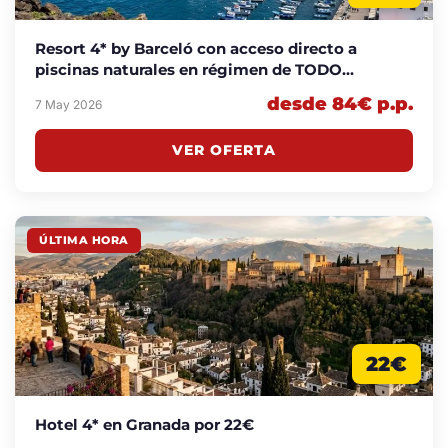
Resort 4* by Barceló con acceso directo a
piscinas naturales en régimen de TODO
INCLUIDO por 84€
desde 84€ p.p.
7 May 2026
VER OFERTA
ÚLTIMA HORA
22€
Hotel 4* en Granada por 22€