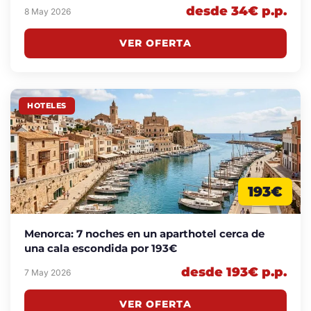
desde 34€ p.p.
8 May 2026
VER OFERTA
HOTELES
193€
Menorca: 7 noches en un aparthotel cerca de
una cala escondida por 193€
desde 193€ p.p.
7 May 2026
VER OFERTA