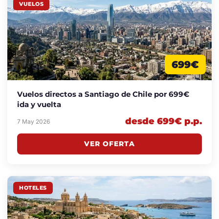
VUELOS
699€
Vuelos directos a Santiago de Chile por 699€
ida y vuelta
desde 699€ p.p.
7 May 2026
VER OFERTA
HOTELES