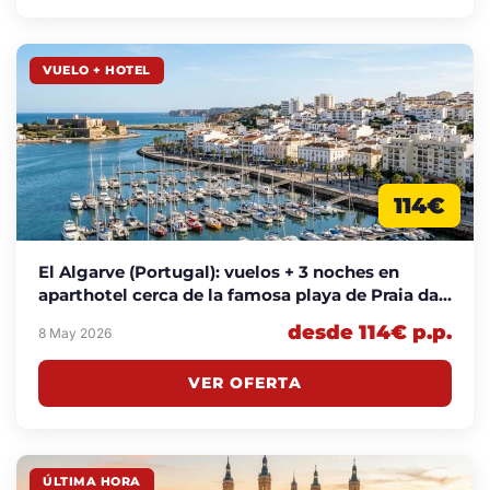
VUELO + HOTEL
114€
El Algarve (Portugal): vuelos + 3 noches en
aparthotel cerca de la famosa playa de Praia da
Rocha por 114€
desde 114€ p.p.
8 May 2026
VER OFERTA
ÚLTIMA HORA