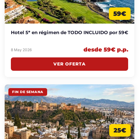
59€
Hotel 5* en régimen de TODO INCLUIDO por 59€
desde 59€ p.p.
8 May 2026
VER OFERTA
FIN DE SEMANA
25€