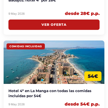
Badajoz: hotel 4* por 28€
desde 28€ p.p.
9 May 2026
VER OFERTA
COMIDAS INCLUIDAS
54€
Hotel 4* en La Manga con todas las comidas
incluidas por 54€
desde 54€ p.p.
9 May 2026