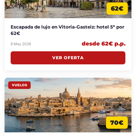
62€
Escapada de lujo en Vitoria-Gasteiz: hotel 5* por
62€
desde 62€ p.p.
8 May 2026
VER OFERTA
VUELOS
70€