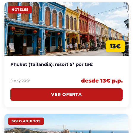
HOTELES
13€
Phuket (Tailandia): resort 5* por 13€
desde 13€ p.p.
9 May 2026
VER OFERTA
SOLO ADULTOS