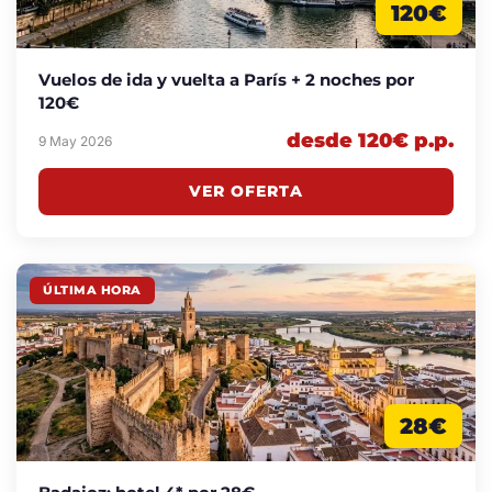
120€
Vuelos de ida y vuelta a París + 2 noches por
120€
desde 120€ p.p.
9 May 2026
VER OFERTA
ÚLTIMA HORA
28€