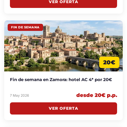
VER OFERTA
FIN DE SEMANA
20€
Fin de semana en Zamora: hotel AC 4* por 20€
desde 20€ p.p.
7 May 2026
VER OFERTA