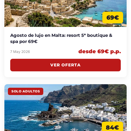
69€
Agosto de lujo en Malta: resort 5* boutique &
spa por 69€
desde 69€ p.p.
7 May 2026
VER OFERTA
SOLO ADULTOS
84€