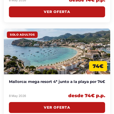
desde 14€ p.p.
8 May 2026
VER OFERTA
SOLO ADULTOS
74€
Mallorca: mega resort 4* junto a la playa por 74€
desde 74€ p.p.
8 May 2026
VER OFERTA