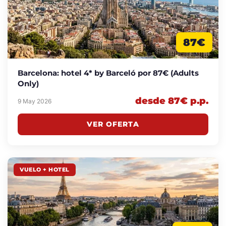
87€
Barcelona: hotel 4* by Barceló por 87€ (Adults
Only)
desde 87€ p.p.
9 May 2026
VER OFERTA
VUELO + HOTEL